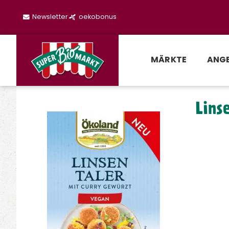
Newsletter
oekobonus
MÄRKTE
ANG
Lins