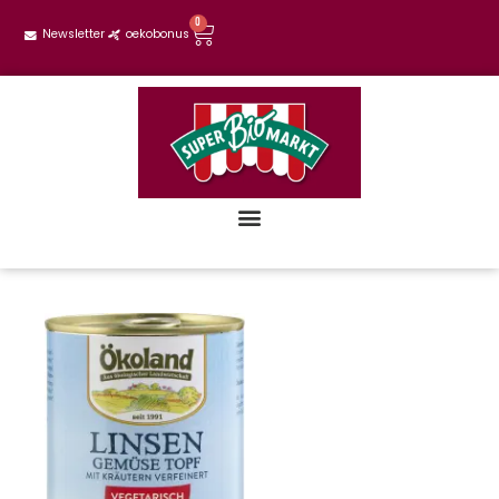
0
Newsletter
oekobonus