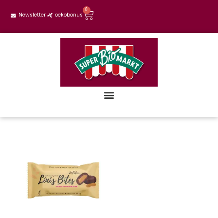
0
Newsletter
oekobonus