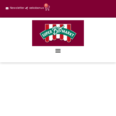
0
Newsletter
oekobonus