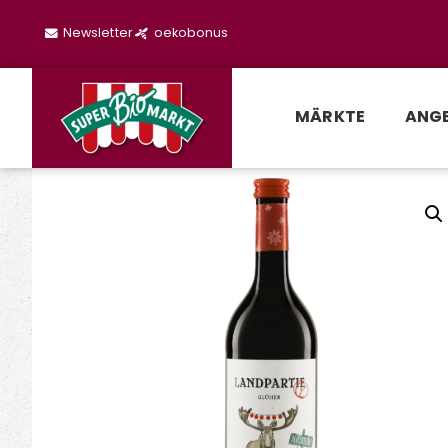
Newsletter
oekobonus
MÄRKTE
ANG