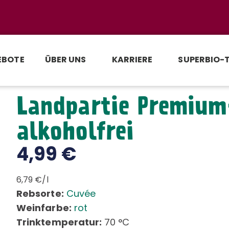
EBOTE
ÜBER UNS
KARRIERE
SUPERBIO-
Landpartie Premium
alkoholfrei
4,99
€
6,79 €/l
Rebsorte:
Cuvée
Weinfarbe:
rot
Trinktemperatur:
70 °C