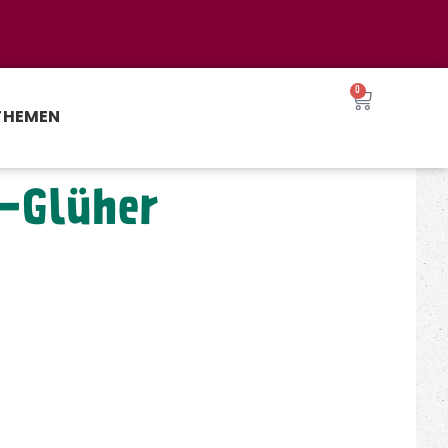
0
THEMEN
-Glüher