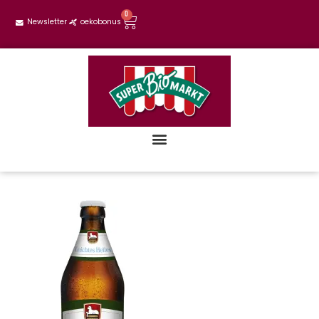
0
Newsletter
oekobonus