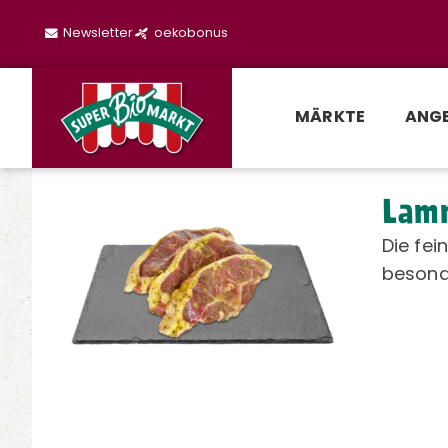
Newsletter
oekobonus
MÄRKTE
ANG
Lamm
Die fe
besonde