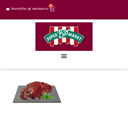
0
Newsletter
oekobonus