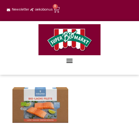
0
Newsletter
oekobonus