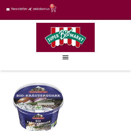
0
Newsletter
oekobonus