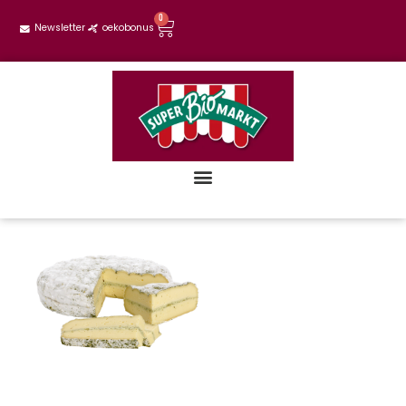
0
Newsletter
oekobonus