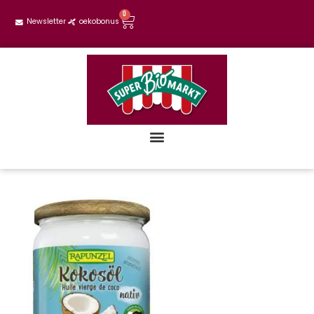
0
Newsletter
oekobonus