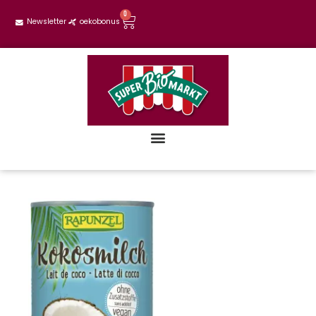
0
Newsletter
oekobonus