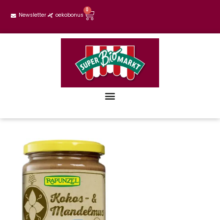
0
Newsletter
oekobonus