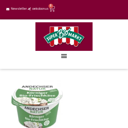
0
Newsletter
oekobonus