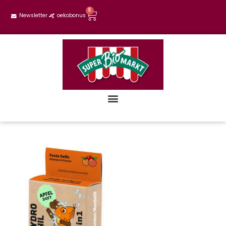
0
Newsletter
oekobonus