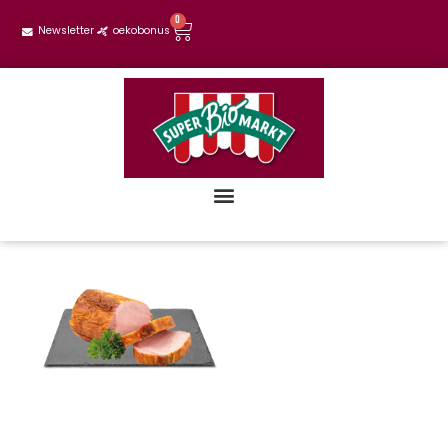
0
Newsletter
oekobonus