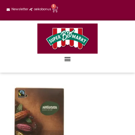
0
Newsletter
oekobonus