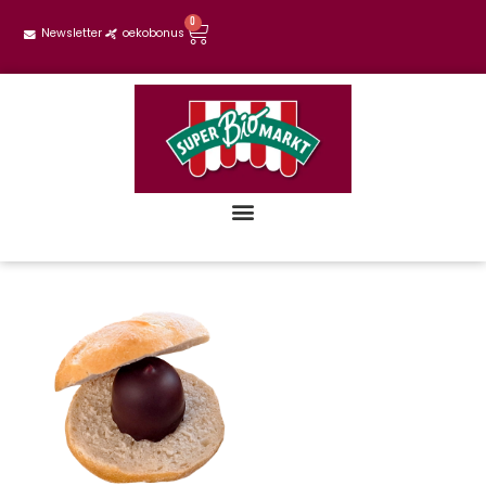
0
Newsletter
oekobonus