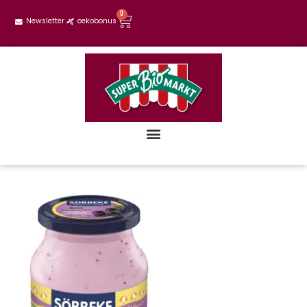
0
Newsletter
oekobonus