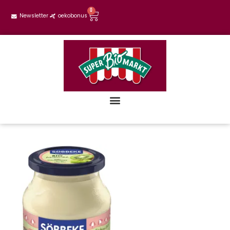
0
Newsletter
oekobonus