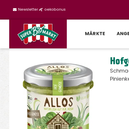
Newsletter
oekobonus
MÄRKTE
ANG
Hofg
Schmac
Pinienk