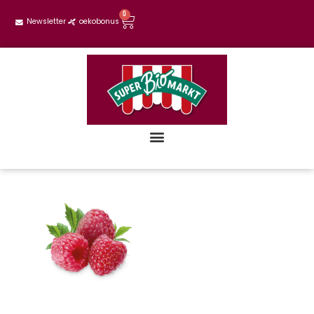
0
Newsletter
oekobonus