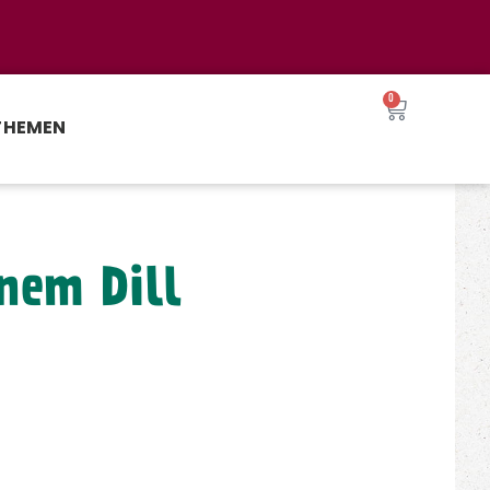
0
THEMEN
nem Dill