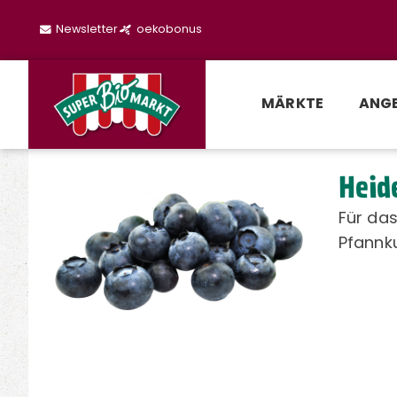
Newsletter
oekobonus
MÄRKTE
ANG
Heid
Für das
Pfannk