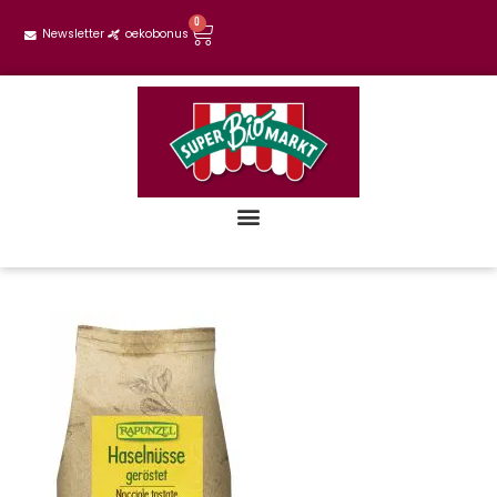
0
Newsletter
oekobonus