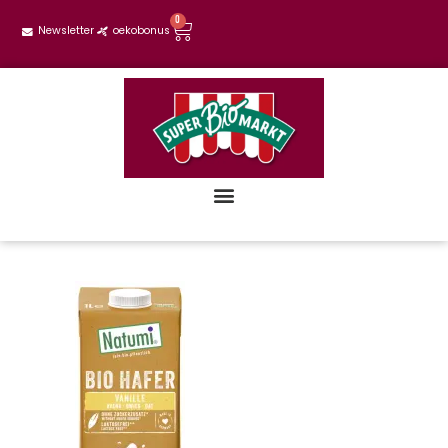
0
Newsletter
oekobonus