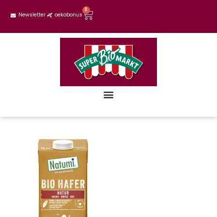
0
Newsletter
oekobonus