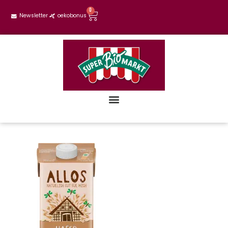
0
Newsletter
oekobonus