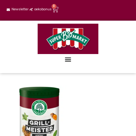
0
Newsletter
oekobonus