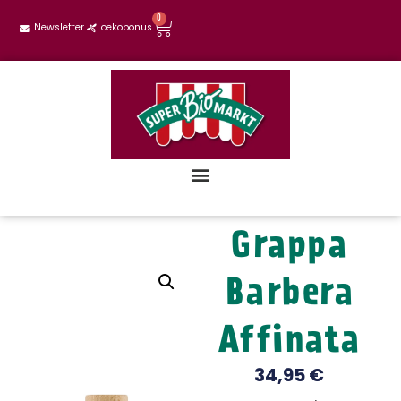
0
Newsletter
oekobonus
Grappa
Barbera
Affinata
34,95
€