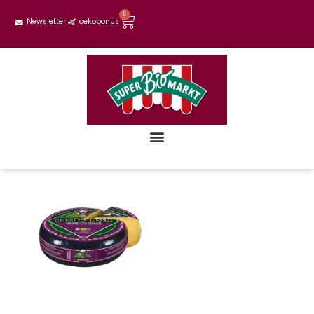
0
Newsletter
oekobonus