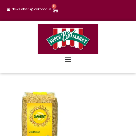
0
Newsletter
oekobonus