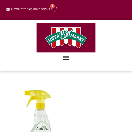
0
Newsletter
oekobonus