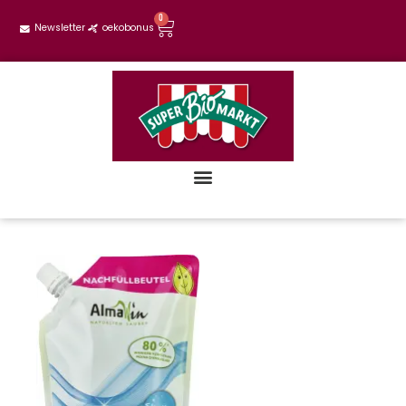
0
Newsletter
oekobonus