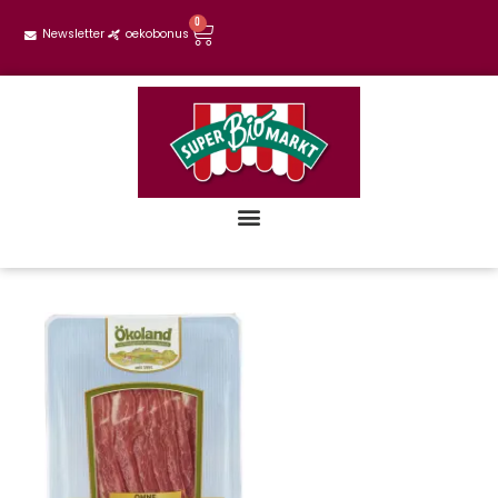
0
Newsletter
oekobonus