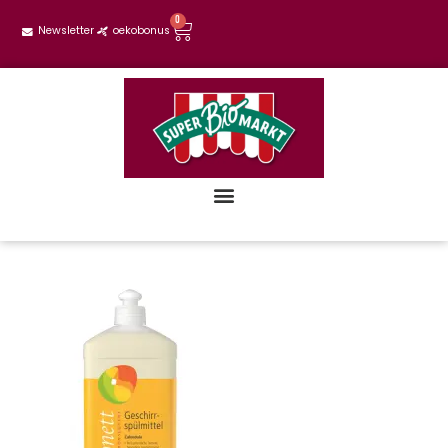
0
Newsletter
oekobonus