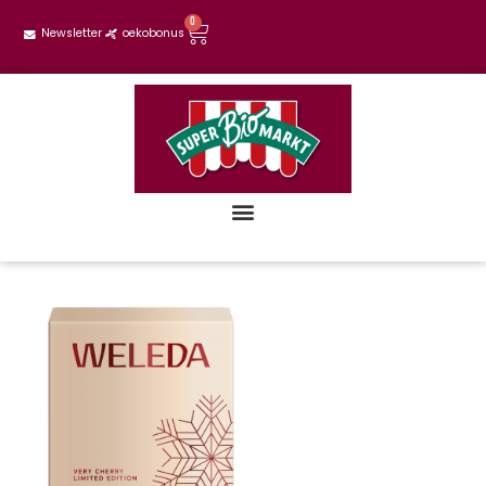
0
Newsletter
oekobonus