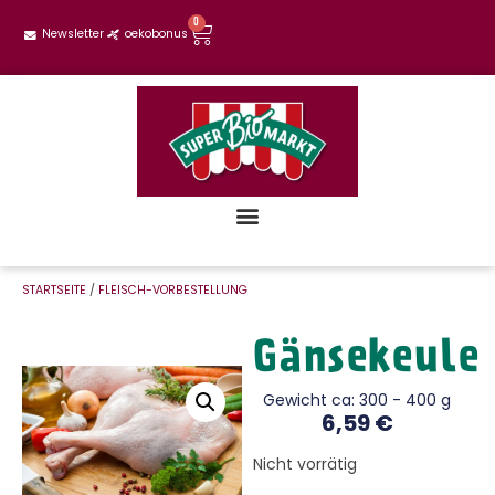
0
Newsletter
oekobonus
STARTSEITE
/
FLEISCH-VORBESTELLUNG
Gänsekeule
Gewicht ca: 300 - 400 g
6,59
€
Nicht vorrätig