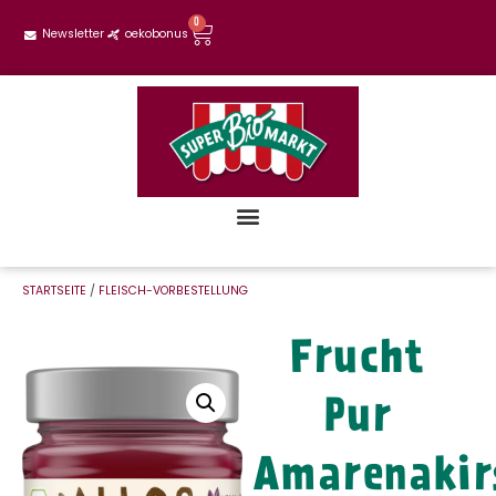
0
Newsletter
oekobonus
STARTSEITE
/
FLEISCH-VORBESTELLUNG
Frucht
Pur
Amarenakir