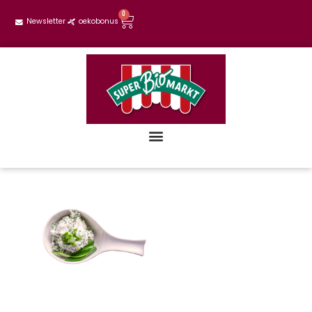
0
Newsletter
oekobonus