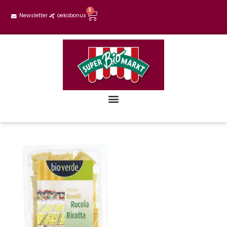
0
Newsletter
oekobonus