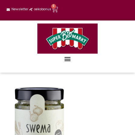
0
Newsletter
oekobonus