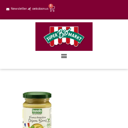
0
Newsletter
oekobonus