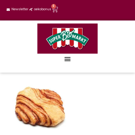
0
Newsletter
oekobonus