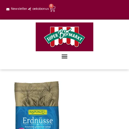
0
Newsletter
oekobonus