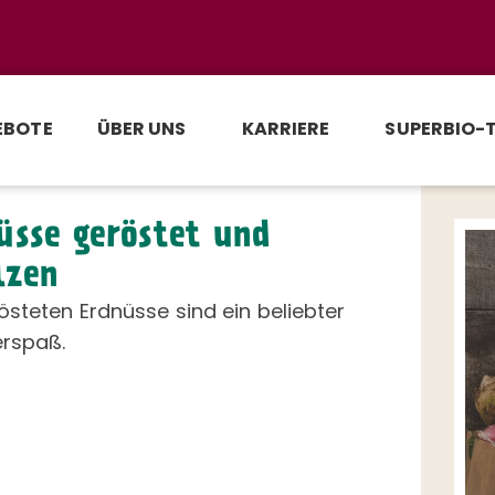
EBOTE
ÜBER UNS
KARRIERE
SUPERBIO-
üsse geröstet und
lzen
östeten Erdnüsse sind ein beliebter
rspaß.