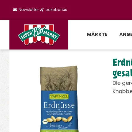
Newsletter
oekobonus
MÄRKTE
ANG
Erdn
gesa
Die ger
Knabbe