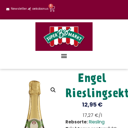
0
Newsletter
oekobonus
Engel
Rieslingsek
12,95
€
17,27 €/l
Rebsorte:
Riesling