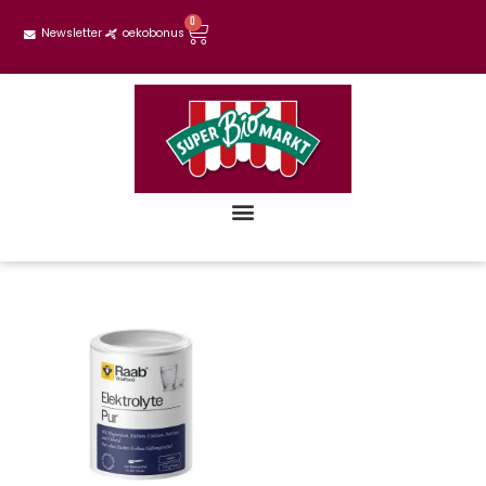
0
Newsletter
oekobonus