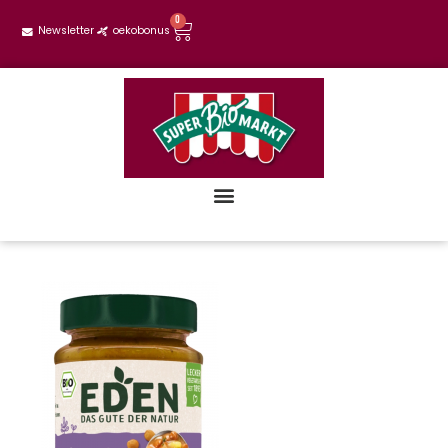
0
Newsletter
oekobonus